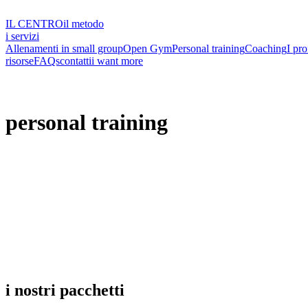
IL CENTRO
il metodo
i servizi
Allenamenti in small group
Open Gym
Personal training
Coaching
I pro
risorse
FAQs
contatti
i want more
personal training
i nostri pacchetti