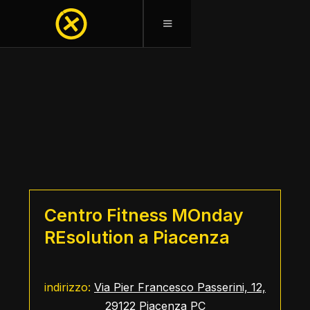
CONTATTACI O VIENI A
TROVARCI
Centro Fitness
MO
nday
RE
solution a Piacenza
indirizzo:
Via Pier Francesco Passerini, 12,
29122 Piacenza PC